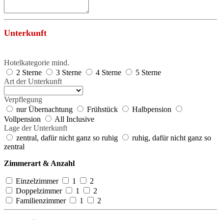
Unterkunft
Hotelkategorie mind.
2 Sterne
3 Sterne
4 Sterne
5 Sterne
Art der Unterkunft
Verpflegung
nur Übernachtung
Frühstück
Halbpension
Vollpension
All Inclusive
Lage der Unterkunft
zentral, dafür nicht ganz so ruhig
ruhig, dafür nicht ganz so
zentral
Zimmerart & Anzahl
Einzelzimmer
Einzelzimmer
1
2
doppelzimmer
Doppelzimmer
1
2
Familienzimmer
Familienzimmer
1
2