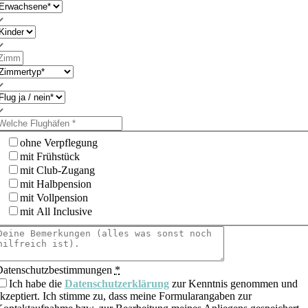
ohne Verpflegung
mit Frühstück
mit Club-Zugang
mit Halbpension
mit Vollpension
mit All Inclusive
Datenschutzbestimmungen
*
Ich habe die
Datenschutzerklärung
zur Kenntnis genommen und
kzeptiert. Ich stimme zu, dass meine Formularangaben zur