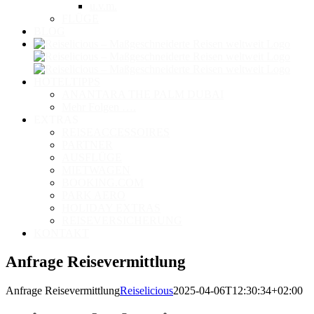
u.v.m.
FLÜGE
BLOG
HOTELTIPPS
ANANTARA THE PALM DUBAI
Mehr Folgen ….
EXTRAS
REISEACCESSOIRES
PARTNER
AUSFLÜGE
MIETWAGEN
BOOKING.COM
PARK AERO
HOLIDAY EXTRAS
REISEVERSICHERUNG
KONTAKT
Anfrage Reisevermittlung
Anfrage Reisevermittlung
Reiselicious
2025-04-06T12:30:34+02:00