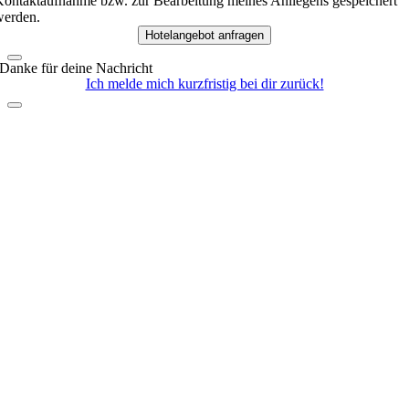
ontaktaufnahme bzw. zur Bearbeitung meines Anliegens gespeichert
erden.
Hotelangebot anfragen
Danke für deine Nachricht
Ich melde mich kurzfristig bei dir zurück!