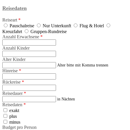
Reisedaten
Reiseart
*
Pauschalreise
Nur Unterkunft
Flug & Hotel
Kreuzfahrt
Gruppen-Rundreise
Anzahl Erwachsene
*
Anzahl Kinder
Alter Kinder
Alter bitte mit Komma trennen
Hinreise
*
Rückreise
*
Reisedauer
*
in Nächten
Reisedaten
*
exakt
plus
minus
Budget pro Person