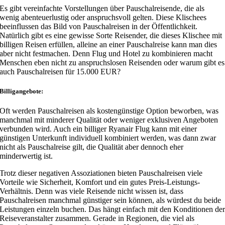
Es gibt vereinfachte Vorstellungen über Pauschalreisende, die als
wenig abenteuerlustig oder anspruchsvoll gelten. Diese Klischees
beeinflussen das Bild von Pauschalreisen in der Öffentlichkeit.
Natürlich gibt es eine gewisse Sorte Reisender, die dieses Klischee mit
billigen Reisen erfüllen, alleine an einer Pauschalreise kann man dies
aber nicht festmachen. Denn Flug und Hotel zu kombinieren macht
Menschen eben nicht zu anspruchslosen Reisenden oder warum gibt es
auch Pauschalreisen für 15.000 EUR?
Billigangebote
:
Oft werden Pauschalreisen als kostengünstige Option beworben, was
manchmal mit minderer Qualität oder weniger exklusiven Angeboten
verbunden wird. Auch ein billiger Ryanair Flug kann mit einer
günstigen Unterkunft individuell kombiniert werden, was dann zwar
nicht als Pauschalreise gilt, die Qualität aber dennoch eher
minderwertig ist.
Trotz dieser negativen Assoziationen bieten Pauschalreisen viele
Vorteile wie Sicherheit, Komfort und ein gutes Preis-Leistungs-
Verhältnis. Denn was viele Reisende nicht wissen ist, dass
Pauschalreisen manchmal günstiger sein können, als würdest du beide
Leistungen einzeln buchen. Das hängt einfach mit den Konditionen de
Reiseveranstalter zusammen. Gerade in Regionen, die viel als