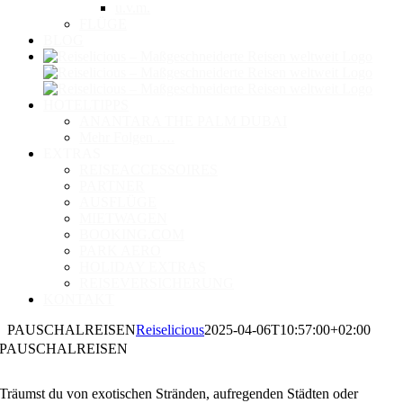
u.v.m.
FLÜGE
BLOG
HOTELTIPPS
ANANTARA THE PALM DUBAI
Mehr Folgen ….
EXTRAS
REISEACCESSOIRES
PARTNER
AUSFLÜGE
MIETWAGEN
BOOKING.COM
PARK AERO
HOLIDAY EXTRAS
REISEVERSICHERUNG
KONTAKT
PAUSCHALREISEN
Reiselicious
2025-04-06T10:57:00+02:00
PAUSCHALREISEN
Träumst du von exotischen Stränden, aufregenden Städten oder