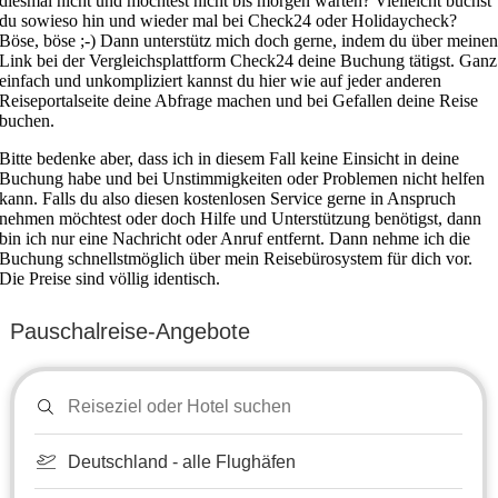
diesmal nicht und möchtest nicht bis morgen warten? Vielleicht buchst
du sowieso hin und wieder mal bei Check24 oder Holidaycheck?
Böse, böse ;-) Dann unterstütz mich doch gerne, indem du über meine
Link bei der Vergleichsplattform Check24 deine Buchung tätigst. Ganz
einfach und unkompliziert kannst du hier wie auf jeder anderen
Reiseportalseite deine Abfrage machen und bei Gefallen deine Reise
buchen.
Bitte bedenke aber, dass ich in diesem Fall keine Einsicht in deine
Buchung habe und bei Unstimmigkeiten oder Problemen nicht helfen
kann. Falls du also diesen kostenlosen Service gerne in Anspruch
nehmen möchtest oder doch Hilfe und Unterstützung benötigst, dann
bin ich nur eine Nachricht oder Anruf entfernt. Dann nehme ich die
Buchung schnellstmöglich über mein Reisebürosystem für dich vor.
Die Preise sind völlig identisch.