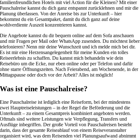
familienfreundlichen Hotels mit viel Action für die Kleinen? Mit einer
Pauschalreise kannst du dich ganz entspannt zurücklehnen und mir die
Planung überlassen. Von der Anreise bis zur Unterkunft – hier
bekommst du ein Gesamtpaket, damit du dich ganz auf deine
wohlverdiente Auszeit konzentrieren kannst.
Die Angebote kannst du dir bequem online auf dem Sofa anschauen
und mir Fragen per Mail oder WhatsApp zusenden. Du möchtest lieber
telefonieren? Nenn mir deine Wunschzeit und ich melde mich bei dir.
Es ist mir eine Herzensangelegenheit für meine Kunden ein tolles
Reiseerlebnis zu schaffen. Du kannst mich behandeln wie dein
Reisebüro um die Ecke, nur eben online oder per Telefon und dafür
ohne starre Öffnungszeiten. Nach Feierabend, am Wochenende, in der
Mittagspause oder doch vor der Arbeit? Alles ist möglich!
Was ist eine Pauschalreise?
Eine Pauschalreise ist lediglich eine Reiseform, bei der mindestens
zwei Hauptreiseleistungen – in der Regel die Beförderung und die
Unterkunft – zu einem Gesamtpreis kombiniert angeboten werden.
Oftmals sind weitere Leistungen wie Verpflegung, Transfers und
Ausflüge inbegriffen. Der große Vorteil von Pauschalreisen besteht
darin, dass der gesamte Reiseablauf von einem Reiseveranstalter
organisiert wird, was dem Reisenden viel Planungsaufwand abnimmt