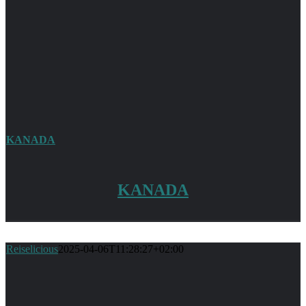
KANADA
KANADA
Reiselicious
2025-04-06T11:28:27+02:00