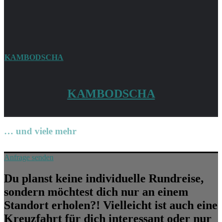
KAMBODSCHA
KAMBODSCHA
… und viele mehr
Anfrage senden
Du planst keine individuelle Rundreise,
sondern möchtest dich nur an einem
Standort erholen?! Vielleicht ist auch eine
Kreuzfahrt für dich interessant oder nur