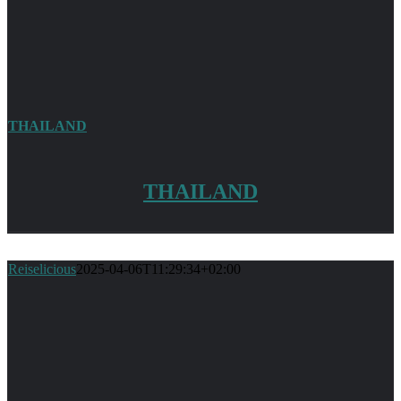
THAILAND
THAILAND
Reiselicious
2025-04-06T11:29:34+02:00